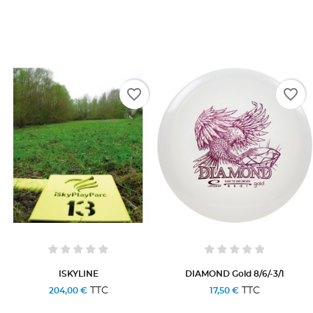
favorite_border
favorite_border
ISKYLINE
DIAMOND Gold 8/6/-3/1
TTC
TTC
204,00 €
17,50 €