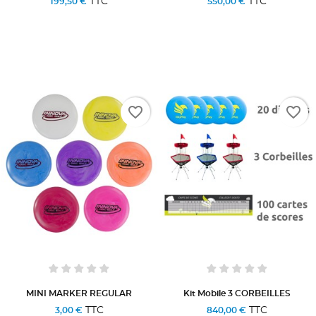
TTC
TTC
199,50 €
550,00 €
favorite_border
favorite_border
MINI MARKER REGULAR
Kit Mobile 3 CORBEILLES
TTC
TTC
3,00 €
840,00 €