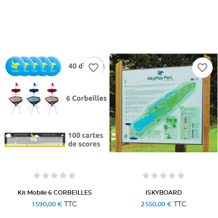
favorite_border
favorite_border
Kit Mobile 6 CORBEILLES
ISKYBOARD
TTC
TTC
1 590,00 €
2 550,00 €