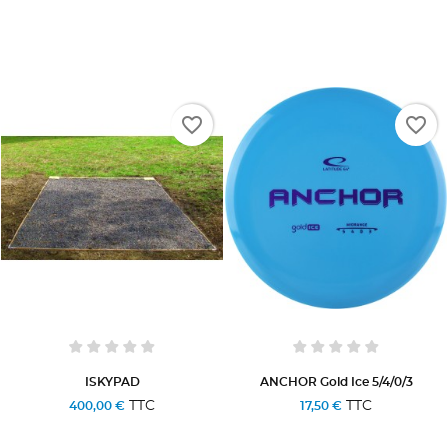
favorite_border
favorite_border
ISKYPAD
ANCHOR Gold Ice 5/4/0/3
TTC
TTC
400,00 €
17,50 €