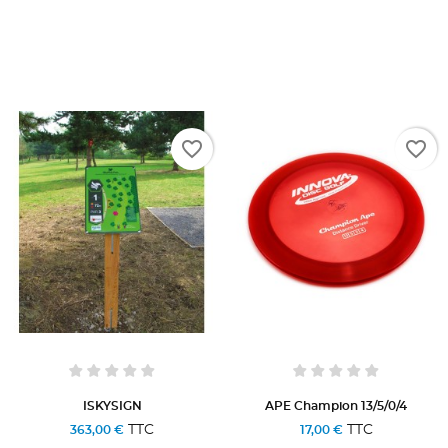
favorite_border
favorite_border
ISKYSIGN
APE Champion 13/5/0/4
TTC
TTC
363,00 €
17,00 €