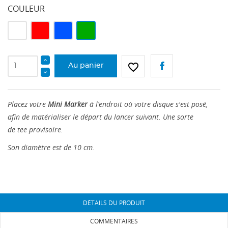
COULEUR
Blanc
Rouge
Bleu
Vert
favorite_border
Au panier
Placez votre
Mini Marker
à l’endroit où votre disque s'est posé,
afin de matérialiser le départ du lancer suivant. Une sorte
de
tee
provisoire.
CRÉER UNE LISTE D'ENVIES
Son diamètre est de 10 cm.
CONNEXION
NOM DE LA LISTE D'ENVIES
Vous devez être connecté pour ajouter des produits
AJOUTER À MA LISTE D'ENVIES
à votre liste d'envies.
DÉTAILS DU PRODUIT
add_circle_outline
Créer une liste
Annuler
Connexion
COMMENTAIRES
Annuler
Créer une liste d'envies