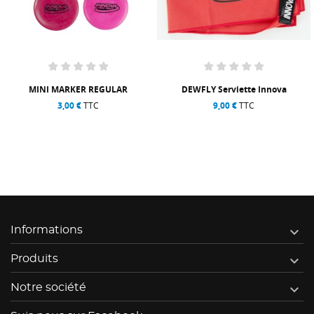
MINI MARKER REGULAR
DEWFLY Serviette Innova
3,00 €
TTC
9,00 €
TTC

Informations

Produits

Notre société