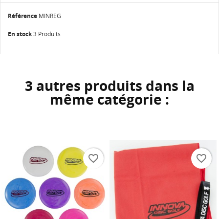
Référence
MINREG
En stock
3 Produits
3 autres produits dans la
même catégorie :
favorite_border
favorite_border