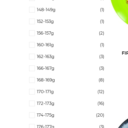
148-149g
(1)
152-153g
(1)
156-157g
(2)
160-161g
(1)
FI
162-163g
(3)
CR
C
166-167g
(3)
((
168-169g
(8)
NO
Vo
((
AJ
d'e
170-171g
(12)
172-173g
(16)
174-175g
(20)
176-177g
(3)