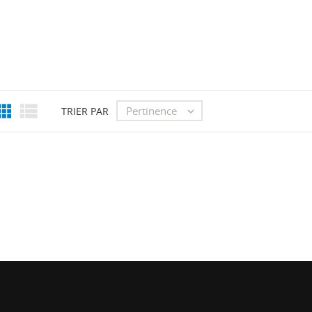


Pertinence
TRIER PAR
