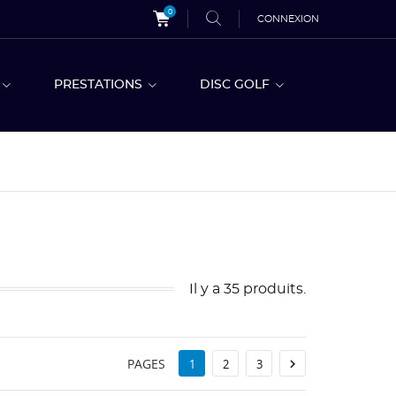
0
CONNEXION
S
PRESTATIONS
DISC GOLF
Il y a 35 produits.
PAGES

1
2
3