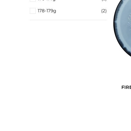
178-179g
(2)
FIR