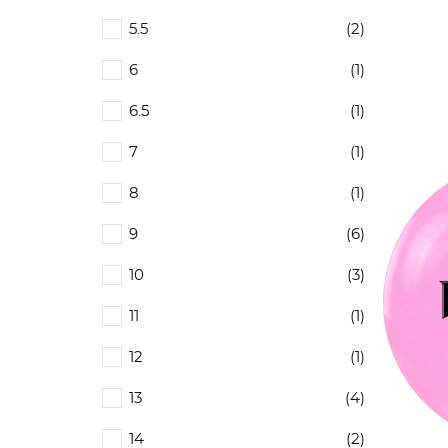
5.5
(2)
6
(1)
6.5
(1)
7
(1)
8
(1)
9
(6)
10
(3)
11
(1)
12
(1)
13
(4)
14
(2)