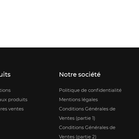
uits
Notre société
ions
Politique de confidentialité
ux produits
Mentions légales
res ventes
Conditions Générales de
Ventes (partie 1)
Conditions Générales de
Ventes (partie 2)