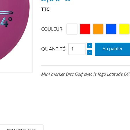
TTC
Blanc
Rouge
Orange
Bleu
Jaun
COULEUR
QUANTITÉ
Au panier
Mini marker Disc Golf avec le logo Latitude 64°