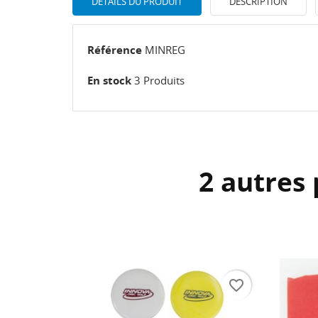
DÉTAILS DU PRODUIT
DESCRIPTION
Référence
MINREG
En stock
3 Produits
2 autres 
CR
C
NO
favorite_border
Vo
AJ
d'e