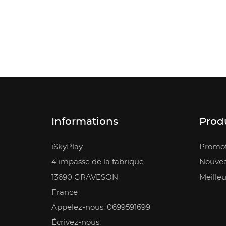
Informations
Prod
iSkyPlay
Promot
4 impasse de la fabrique
Nouvea
13690 GRAVESON
Meilleu
France
Appelez-nous: 0699591699
Écrivez-nous: