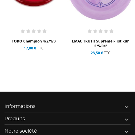
TORO Champion 4/2/1/3
EMAC TRUTH Supreme First Run
5/5/0/2
17,00 €
TTC
23,50 €
TTC

Informations

Produits

Notre société