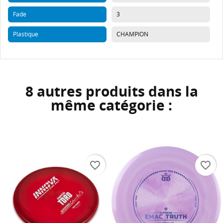
Fade
3
Plastique
CHAMPION
8 autres produits dans la
même catégorie :
favorite_border
favorite_border