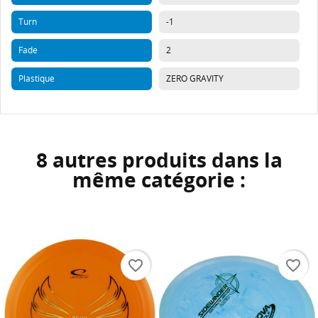
Turn
-1
Fade
2
Plastique
ZERO GRAVITY
8 autres produits dans la
même catégorie :
favorite_border
favorite_border