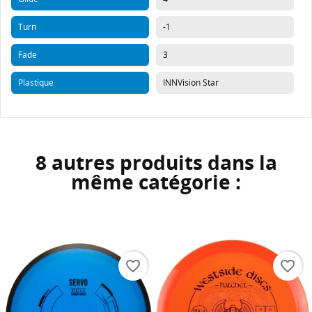
Turn
-1
Fade
3
Plastique
INNVision Star
8 autres produits dans la
même catégorie :
favorite_border
favorite_border