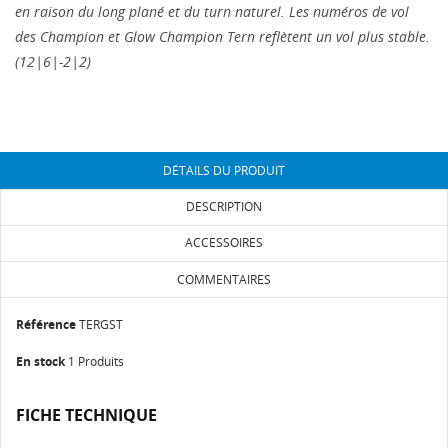
en raison du long plané et du turn naturel. Les numéros de vol
des Champion et Glow Champion Tern reflètent un vol plus stable.
(12|6|-2|2)
CRÉER UNE LISTE D'ENVIES
CONNEXION
DÉTAILS DU PRODUIT
NOM DE LA LISTE D'ENVIES
Vous devez être connecté pour ajouter des produits
AJOUTER À MA LISTE D'ENVIES
DESCRIPTION
à votre liste d'envies.
ACCESSOIRES
add_circle_outline
Créer une liste
Annuler
Connexion
COMMENTAIRES
Annuler
Créer une liste d'envies
Référence
TERGST
En stock
1 Produits
FICHE TECHNIQUE