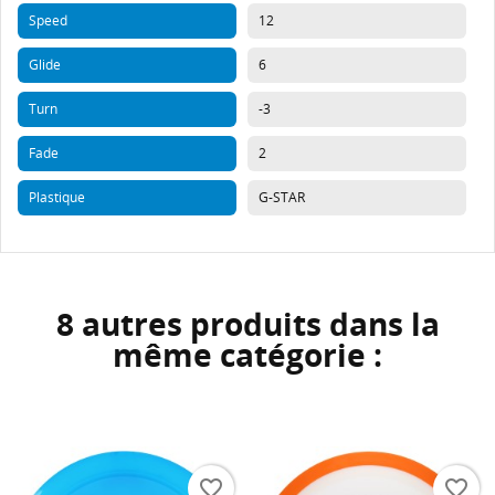
Speed
12
Glide
6
Turn
-3
Fade
2
Plastique
G-STAR
8 autres produits dans la
même catégorie :
favorite_border
favorite_border