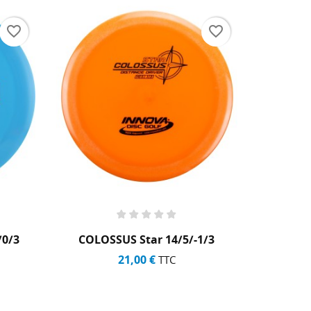
favorite_border
favorite_border
r 14/5/-1/3
PD S-Line 10/4/0/3
€
22,00 €
TTC
TTC