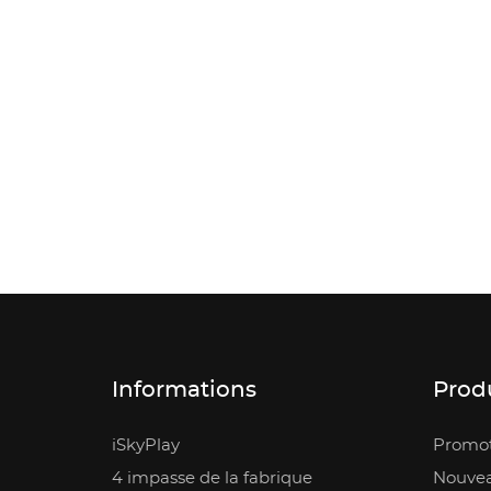
Informations
Prod
iSkyPlay
Promot
4 impasse de la fabrique
Nouvea