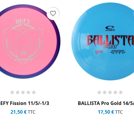
favorite_border
BALLISTA Pro Gold 14/5/0/3
COLOSSUS Sta
17,50 €
21,00 
TTC