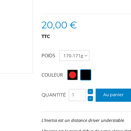
20,00 €
TTC
POIDS
Rouge
Vert
COULEUR
Noir
Noir
QUANTITÉ
Au panier
L'Inertia est un distance driver understable.
L'Inertia est le grand début de notre classe di