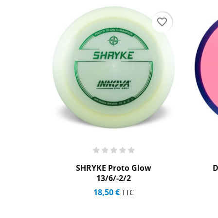
favorite_border
favorite_border
+2
Proto Glow
DEFY Fission 11/5/-1/3
6/-2/2
21,50 €
TTC
0 €
TTC