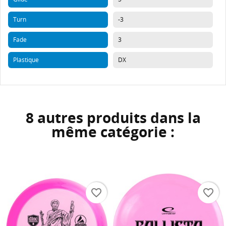
Turn
-3
Fade
3
Plastique
DX
8 autres produits dans la
même catégorie :
favorite_border
favorite_border