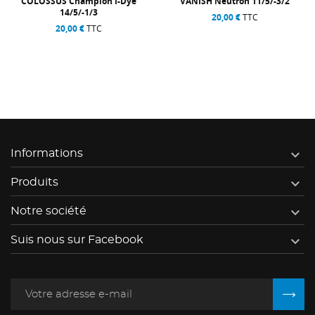
COLOSSUS Champion I-Dye
VANISH Neutron 11/5/-3/2
14/5/-1/3
20,00 €
TTC
20,00 €
TTC

Informations

Produits

Notre société

Suis nous sur Facebook