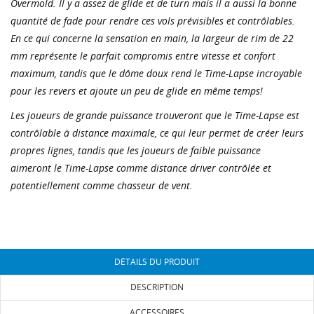
Overmold. Il y a assez de glide et de turn mais il a aussi la bonne
quantité de fade pour rendre ces vols prévisibles et contrôlables.
En ce qui concerne la sensation en main, la largeur de rim de 22
mm représente le parfait compromis entre vitesse et confort
maximum, tandis que le dôme doux rend le Time-Lapse incroyable
pour les revers et ajoute un peu de glide en même temps!
Les joueurs de grande puissance trouveront que le Time-Lapse est
contrôlable à distance maximale, ce qui leur permet de créer leurs
propres lignes, tandis que les joueurs de faible puissance
CRÉER UNE LISTE D'ENVIES
aimeront le Time-Lapse comme distance driver contrôlée et
CONNEXION
potentiellement comme chasseur de vent.
NOM DE LA LISTE D'ENVIES
Vous devez être connecté pour ajouter des produits
AJOUTER À MA LISTE D'ENVIES
à votre liste d'envies.
add_circle_outline
Créer une liste
DÉTAILS DU PRODUIT
Annuler
Connexion
Annuler
Créer une liste d'envies
DESCRIPTION
ACCESSOIRES