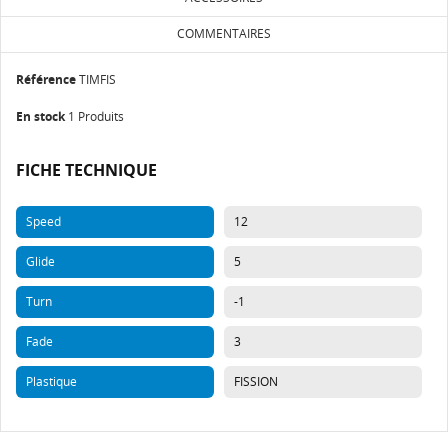
COMMENTAIRES
Référence
TIMFIS
En stock
1 Produits
FICHE TECHNIQUE
Speed
12
Glide
5
Turn
-1
Fade
3
Plastique
FISSION