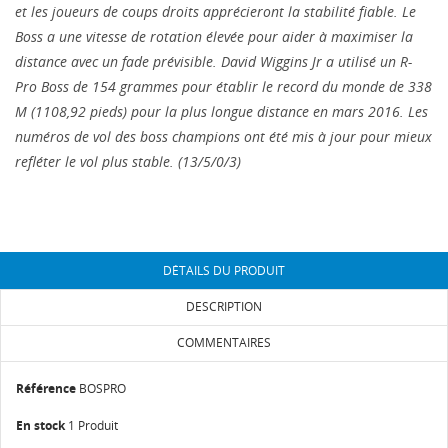
et les joueurs de coups droits apprécieront la stabilité fiable. Le
Boss a une vitesse de rotation élevée pour aider à maximiser la
distance avec un fade prévisible. David Wiggins Jr a utilisé un R-
Pro Boss de 154 grammes pour établir le record du monde de 338
M (1108,92 pieds) pour la plus longue distance en mars 2016. Les
numéros de vol des boss champions ont été mis à jour pour mieux
CRÉER UNE LISTE D'ENVIES
refléter le vol plus stable. (13/5/0/3)
CONNEXION
NOM DE LA LISTE D'ENVIES
Vous devez être connecté pour ajouter des produits
AJOUTER À MA LISTE D'ENVIES
à votre liste d'envies.
DÉTAILS DU PRODUIT
add_circle_outline
Créer une liste
DESCRIPTION
Annuler
Connexion
Annuler
Créer une liste d'envies
COMMENTAIRES
Référence
BOSPRO
En stock
1 Produit