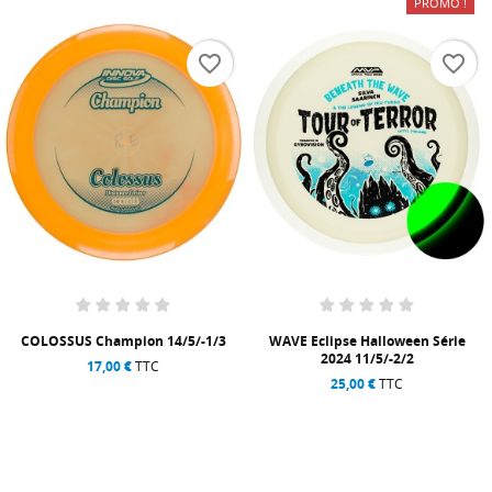
PROMO !
favorite_border
favorite_border
US Champion 14/5/-1/3
WAVE Eclipse Halloween Série
TERN 
2024 11/5/-2/2
17,00 €
TTC
25,00 €
TTC