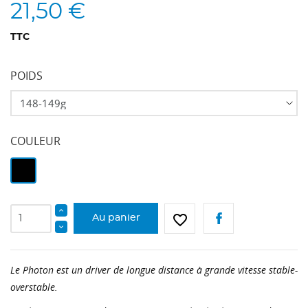
21,50 €
TTC
POIDS
COULEUR
Violet
Noir
favorite_border
Au panier
Le Photon est un driver de longue distance à grande vitesse stable-
overstable.