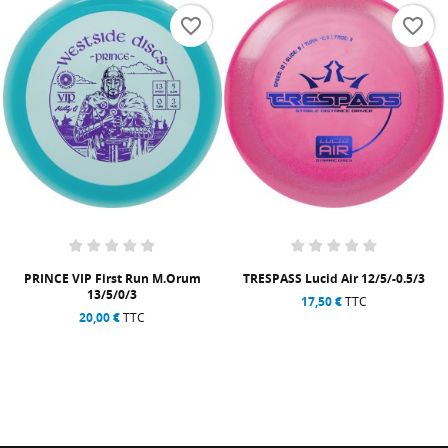
favorite_border
favorite_border
TRESPASS Lucid Air 12/5/-0.5/3
STARFIRE Champion 10/4/0/3
17,50 €
TTC
17,00 €
TTC