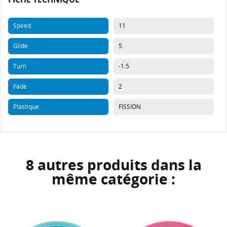
Speed
11
Glide
5
Turn
-1.5
Fade
2
Plastique
FISSION
8 autres produits dans la
même catégorie :