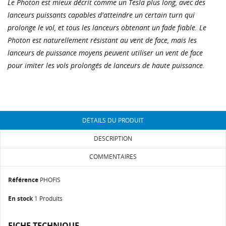
Le Photon est mieux décrit comme un Tesla plus long, avec des
lanceurs puissants capables d'atteindre un certain turn qui
prolonge le vol, et tous les lanceurs obtenant un fade fiable. Le
Photon est naturellement résistant au vent de face, mais les
lanceurs de puissance moyens peuvent utiliser un vent de face
pour imiter les vols prolongés de lanceurs de haute puissance.
CRÉER UNE LISTE D'ENVIES
CONNEXION
NOM DE LA LISTE D'ENVIES
Vous devez être connecté pour ajouter des produits
AJOUTER À MA LISTE D'ENVIES
à votre liste d'envies.
DÉTAILS DU PRODUIT
add_circle_outline
Créer une liste
DESCRIPTION
Annuler
Connexion
Annuler
Créer une liste d'envies
COMMENTAIRES
Référence
PHOFIS
En stock
1 Produits
FICHE TECHNIQUE