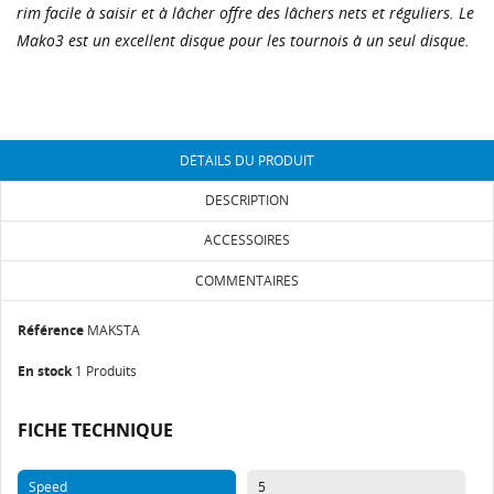
rim facile à saisir et à lâcher offre des lâchers nets et réguliers. Le
Mako3 est un excellent disque pour les tournois à un seul disque.
CRÉER UNE LISTE D'ENVIES
CONNEXION
DÉTAILS DU PRODUIT
NOM DE LA LISTE D'ENVIES
Vous devez être connecté pour ajouter des produits
AJOUTER À MA LISTE D'ENVIES
DESCRIPTION
à votre liste d'envies.
ACCESSOIRES
add_circle_outline
Créer une liste
COMMENTAIRES
Annuler
Connexion
Annuler
Créer une liste d'envies
Référence
MAKSTA
En stock
1 Produits
FICHE TECHNIQUE
Speed
5