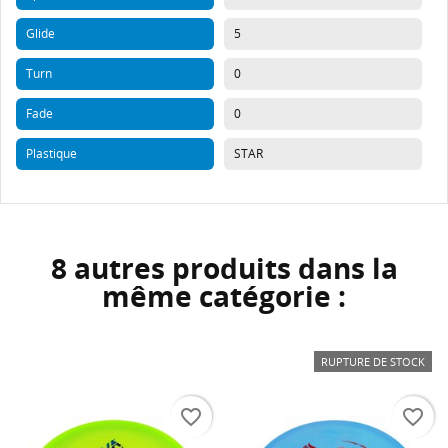
Glide
5
Turn
0
Fade
0
Plastique
STAR
8 autres produits dans la
même catégorie :
RUPTURE DE STOCK
favorite_border
favorite_border