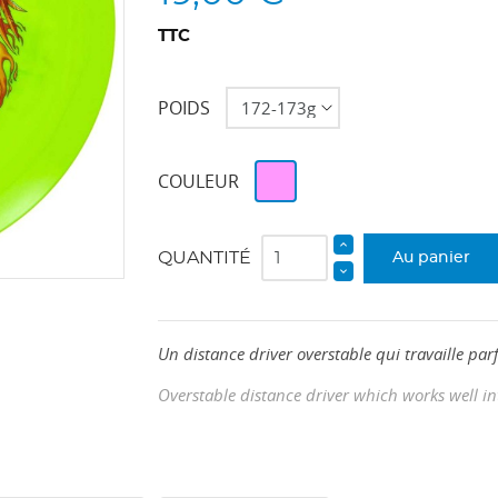
TTC
POIDS
Rose
COULEUR
QUANTITÉ
Au panier
Un
distance driver
overstable
qui travaille par
Overstable distance driver which works well i