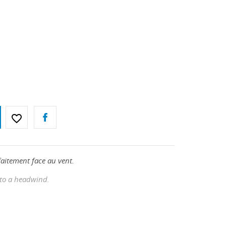
favorite_border
faitement face au vent.
nto a headwind.