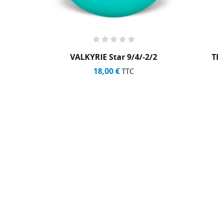
+1
6/-3/1
VALKYRIE Star 9/4/-2/2
T
18,00 €
TTC