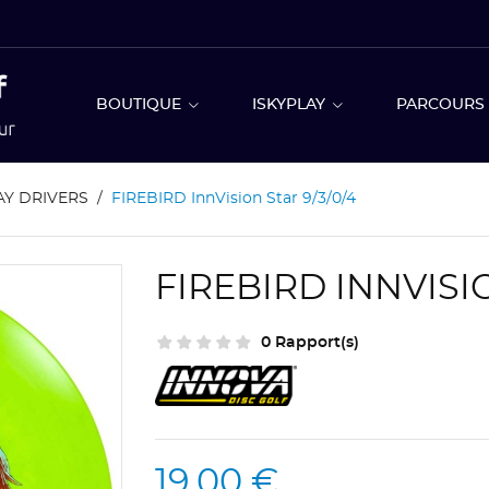
BOUTIQUE
ISKYPLAY
PARCOUR
AY DRIVERS
FIREBIRD InnVision Star 9/3/0/4
FIREBIRD INNVISIO
0 Rapport(s)
19,00 €