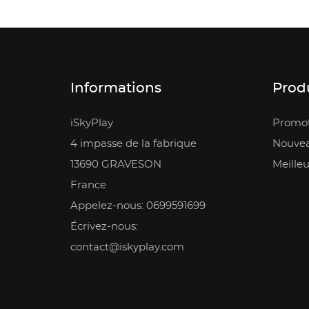
Informations
Prod
iSkyPlay
Promot
4 impasse de la fabrique
Nouvea
13690 GRAVESON
Meilleu
France
Appelez-nous: 0699591699
Écrivez-nous:
contact@iskyplay.com